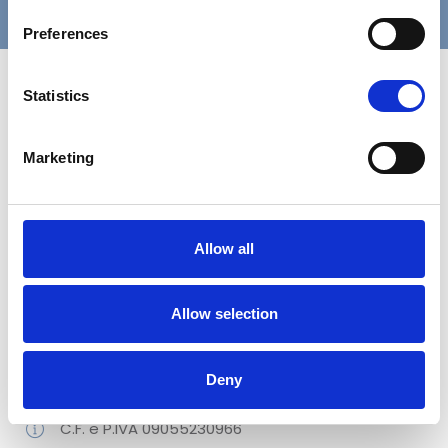
Preferences
Statistics
Ecuphar Italia Srl® è un’azienda farmaceutica
veterinaria, parte di Animalcare Group Plc con la
Marketing
missione di fornire prodotti e servizi affidabili ed
innovativi a supporto della professione veterinaria,
degli allevatori e del pet mate.
Allow all
Viale Francesco Restelli, 3/7 - 20124 Milano
Allow selection
02 829 506 04
Deny
info@ecuphar.it
C.F. e P.IVA 09055230966