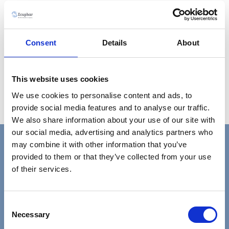
Orozyme®
Gel per la salute del cavo orale. Tubo da 70 gr con
Consent
Details
About
applicatore a imbuto e spazzolino da dito.
This website uses cookies
Scopri di più
We use cookies to personalise content and ads, to
provide social media features and to analyse our traffic.
We also share information about your use of our site with
our social media, advertising and analytics partners who
may combine it with other information that you’ve
Vuoi saperne di più?
provided to them or that they’ve collected from your use
of their services.
Contattaci per richiedere maggiori informazioni sulla nostra
azienda e sui nostri prodotti.
Consent
Necessary
CONTATTACI
Selection