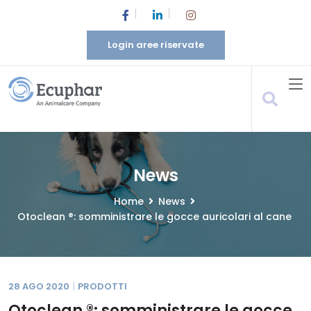
Login aree riservate
News
Home
News
Otoclean ®: somministrare le gocce auricolari al cane
28 AGO 2020
PRODOTTI
Otoclean ®: somministrare le gocce