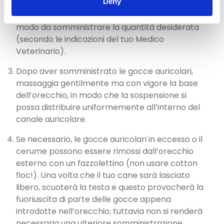
Deny
fino alla sua base all’interno del canale
auricolare. Schiaccia delicatamente il flacone in
modo da somministrare la quantità desiderata
(secondo le indicazioni del tuo Medico
Veterinario).
Dopo aver somministrato le gocce auricolari,
massaggia gentilmente ma con vigore la base
dell’orecchio, in modo che la sospensione si
possa distribuire uniformemente all’interno del
canale auricolare.
Se necessario, le gocce auricolari in eccesso o il
cerume possono essere rimossi dall’orecchio
esterno con un fazzolettino (non usare cotton
fioc!). Una volta che il tuo cane sarà lasciato
libero, scuoterà la testa e questo provocherà la
fuoriuscita di parte delle gocce appena
introdotte nell’orecchio; tuttavia non si renderà
necessaria una ulteriore somministrazione,