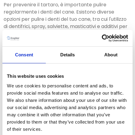
Per prevenire il tartaro, è importante pulire
regolarmente i denti del cane. Esistono diverse
opzioni per pulire i denti del tuo cane, tra cui l'utilizzo
di dentifrici, spray, salviette, masticativi e additivi per
acqua di bevanda. da denti specifici per cani o di un
dito in microfibra da passare sulla superficie dei denti.
Se il tartaro si è già formato sui denti del tuo cane,
Consent
Details
About
potrebbe essere necessario un intervento
professionale del veterinario per rimuoverlo. Questo
This website uses cookies
può richiedere l'uso di strumenti specializzati per
rimuovere il tartaro in modo sicuro e efficace.
We use cookies to personalise content and ads, to
provide social media features and to analyse our traffic.
Il tartaro non è solo un problema per i denti dei cani,
We also share information about your use of our site with
ma anche per quelli dei gatti. Anche i gatti possono
our social media, advertising and analytics partners who
soffrire di malattie dentali e di tartaro, quindi è
may combine it with other information that you’ve
importante prestare attenzione alla loro igiene orale.
provided to them or that they’ve collected from your use
Tuttavia, è importante notare che i gatti sono
of their services.
generalmente meno inclini a farsi pulire i denti