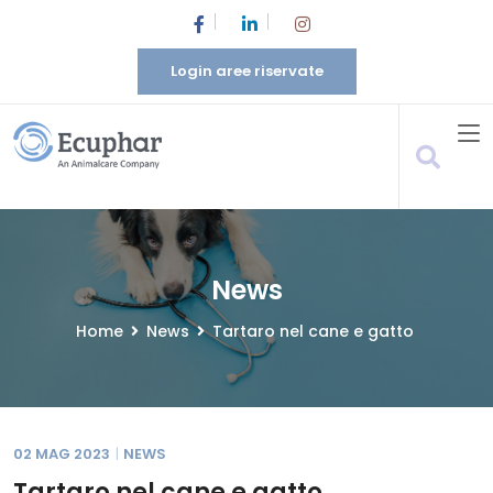
Login aree riservate
News
Home
News
Tartaro nel cane e gatto
02 MAG 2023
NEWS
Tartaro
nel cane e gatto