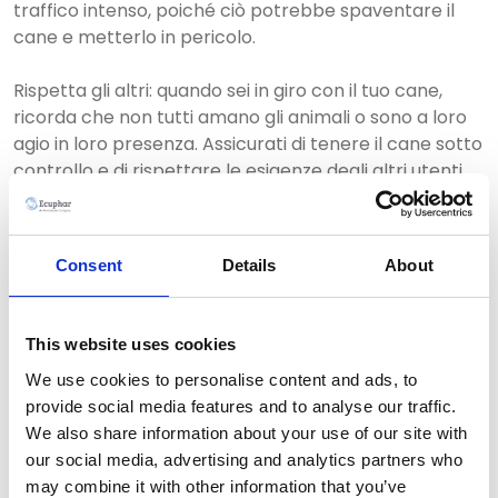
traffico intenso, poiché ciò potrebbe spaventare il
cane e metterlo in pericolo.
Rispetta gli altri: quando sei in giro con il tuo cane,
ricorda che non tutti amano gli animali o sono a loro
agio in loro presenza. Assicurati di tenere il cane sotto
controllo e di rispettare le esigenze degli altri utenti
della strada.
Lascia che il cane esplori: durante la passeggiata,
Consent
Details
About
lascia al tuo cane il tempo di esplorare l'ambiente
circostante. Ciò aiuterà il cane a soddisfare la sua
curiosità e gli permetterà di fare esercizio fisico.
This website uses cookies
We use cookies to personalise content and ads, to
Raccogli le feci: è importante raccogliere le feci del
provide social media features and to analyse our traffic.
proprio cane durante la passeggiata. Ciò non solo
We also share information about your use of our site with
aiuta a mantenere l'ambiente pulito, ma anche a
our social media, advertising and analytics partners who
prevenire la diffusione di malattie.
may combine it with other information that you’ve