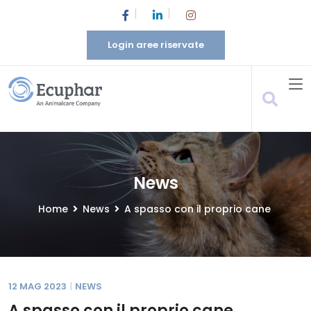
Login aree riservate
News
Home
News
A spasso con il proprio cane
12 MAG 2023
NEWS
A spasso
con il proprio cane