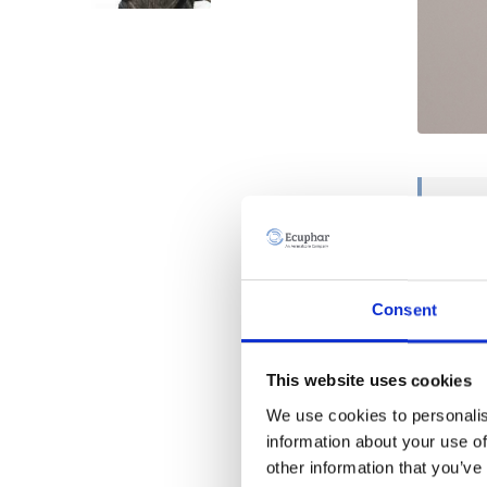
La m
alle
Consent
La medic
competen
This website uses cookies
me è obs
digressi
We use cookies to personalis
information about your use of
Pensate 
other information that you’ve