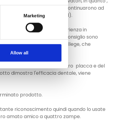
cane e del gatto. Degli innovatori, in quanto ,
 Questi pionieri della materia continuarono ad
eterinary Oral Health Council).
Marketing
enziati odontoiatri con esperienza in
 diritto di voto. I membri del Consiglio sono
American Veterinary Dental College, che
Allow all
 di verificarne l’efficacia contro placca e del
tto dimostra l'efficacia dentale, viene
terminato prodotto.
rtante riconoscimento quindi quando lo usate
 vostro amato amico a quattro zampe.