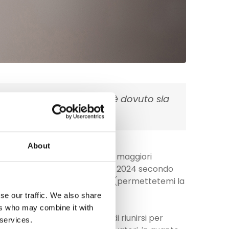
passi da gigante. Questo è dovuto sia
About
ante. Questo è dovuto sia alle maggiori
r. Il termine proprietario nel 2024 secondo
tto cavallo gallina asino ecc… (permettetemi la
se our traffic. We also share
ers who may combine it with
erinari Statunitense decise di riunirsi per
 services.