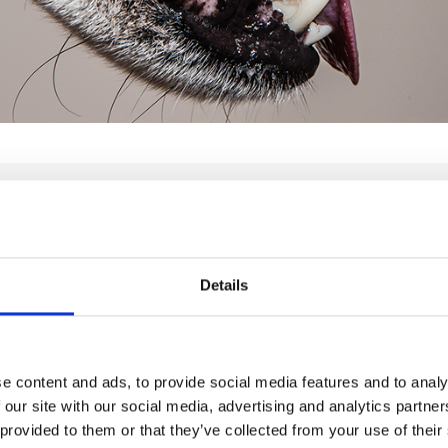
edicina veterinaria negli ultimi anni sta facendo 
 maggiori competenze dei Veterinari che...
Details
ina veterinaria negli ultimi anni sta facendo passi da gig
ze dei Veterinari che alla grande attenzione dei petlove
oleto. Io sono proprietario di un’auto non di un cane, ga
one).
e content and ads, to provide social media features and to analy
 our site with our social media, advertising and analytics partn
che negli anni 80 , ormai più di 40 anni fa, un gruppo di vet
 provided to them or that they’ve collected from your use of their