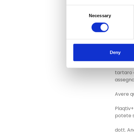
condivid
in quegl
Consent
incontra
Necessary
Selection
Ad oggi 
protocol
nominati
supervis
Deny
La missi
tartaro 
assegna
Avere q
Plaqtiv
potete s
dott. A