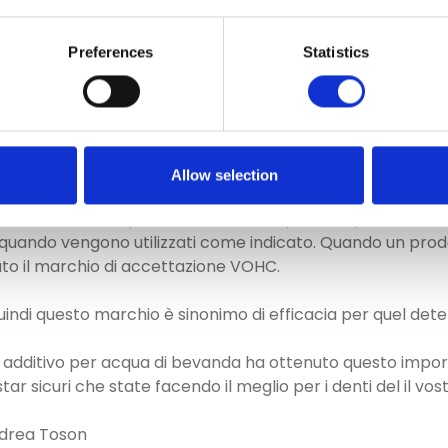
ere tra loro le loro conoscenze in odontostomatologia del 
i anni a chi davvero interessavano i denti dei cani e gatti.
rsi ogni anno fino a quando nel 1997 fondarono il VOHC (V
Preferences
Statistics
VOHC è composto da nove membri, dentisti veterinari, sci
li scientifici e progettazione di studi, e un direttore senza
 dal Presidente e dal Consiglio di Amministrazione dell'
iona le politiche e le procedure del Concilio.
Allow selection
one del VOHC è quella di esaminare i prodotti per i denti e
quando vengono utilizzati come indicato. Quando un prodo
to il marchio di accettazione VOHC.
uindi questo marchio è sinonimo di efficacia per quel de
+ additivo per acqua di bevanda ha ottenuto questo impo
tar sicuri che state facendo il meglio per i denti del il
ndrea Toson