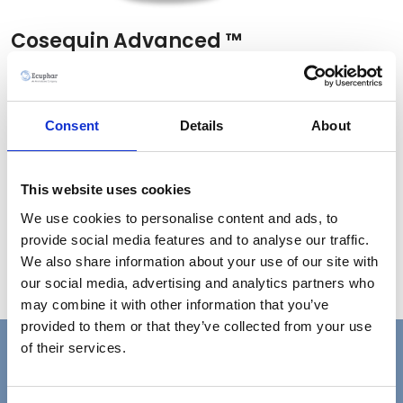
Cosequin Advanced ™
Cosequin Advanced ™ aiuta a mantenere le
articolazioni forti nel tempo, combinando i benefici di
glucosamina cloridrato, solfato di condroitina,
Consent
Details
About
metilsulfonilmetano e acido ialuronico. Confezione da
40 compresse masticabili e appetibili per cani o 45
This website uses cookies
capsule oro-dispersibili per gatti.
We use cookies to personalise content and ads, to
provide social media features and to analyse our traffic.
We also share information about your use of our site with
Brochure
our social media, advertising and analytics partners who
may combine it with other information that you’ve
provided to them or that they’ve collected from your use
of their services.
Vuoi saperne di più?