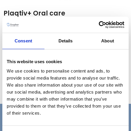
Plaqtiv+ Oral care
Additivo per acqua di bevanda con tecnologia
brevettata Xpersiv™. Soluzione incolore e indolore
facile da usare da aggiungere alla ciotola d’acqua per
Consent
Details
About
la pulizia quotidiana dei denti del cane e del gatto.
Ammorbidisce il tartaro e rinfresca l’alito. Approvato
This website uses cookies
VOHC nel cane.
We use cookies to personalise content and ads, to
provide social media features and to analyse our traffic.
We also share information about your use of our site with
Brochure
Leaflet
our social media, advertising and analytics partners who
may combine it with other information that you’ve
provided to them or that they’ve collected from your use
of their services.
Vuoi saperne di più?