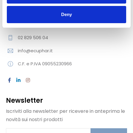
degli allevatori e del pet mate.
Deny
Viale Francesco Restelli, 3/7 - 20124 Milano
02 829 506 04
info@ecuphar.it
C.F. e P.IVA 09055230966
Newsletter
Iscriviti alla newsletter per ricevere in anteprima le
novità sui nostri prodotti