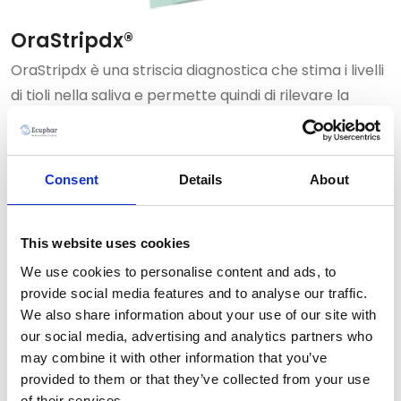
OraStripdx®
OraStripdx è una striscia diagnostica che stima i livelli
di tioli nella saliva e permette quindi di rilevare la
parodontite nelle sue fasi iniziali, prima che siano
presenti segni visivi. OraStripdx è raccomandato dalle
linee guida odontoiatriche 2020 della Word Small
Consent
Details
About
Animal Veterinary Association (WSAVA)
This website uses cookies
Brochure
Depliant
We use cookies to personalise content and ads, to
provide social media features and to analyse our traffic.
We also share information about your use of our site with
Scheda dentale canina
our social media, advertising and analytics partners who
may combine it with other information that you’ve
Scheda dentale felina
provided to them or that they’ve collected from your use
of their services.