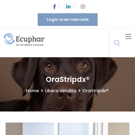
Login aree riservate
OraStripdx®
Home
Libera vendita
OraStripdx®