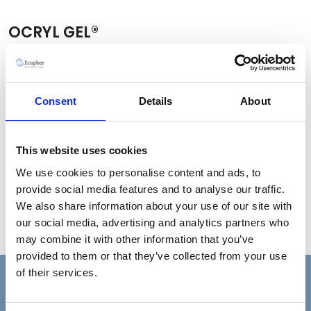
OCRYL GEL®
OCRYL GEL protezione e salvaguardia corneale; gel a
base di carbomero per la cura fisiologia, protezione e
umidificazione dell'occhio
Consent
Details
About
E' composto da:
Carbopol 980 NF 2mg
This website uses cookies
Cetrimide
We use cookies to personalise content and ads, to
provide social media features and to analyse our traffic.
We also share information about your use of our site with
Catalogo
our social media, advertising and analytics partners who
may combine it with other information that you’ve
provided to them or that they’ve collected from your use
of their services.
Vuoi saperne di più?