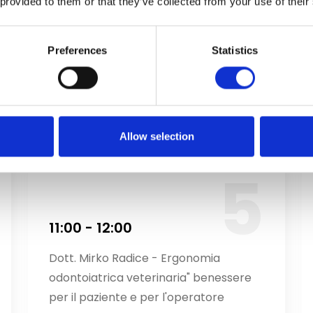
9:15 - 9:30
 provided to them or that they’ve collected from your use of their
Apertura lavori
Preferences
Statistics
Allow selection
11:00 - 12:00
Dott. Mirko Radice - Ergonomia
odontoiatrica veterinaria" benessere
per il paziente e per l'operatore