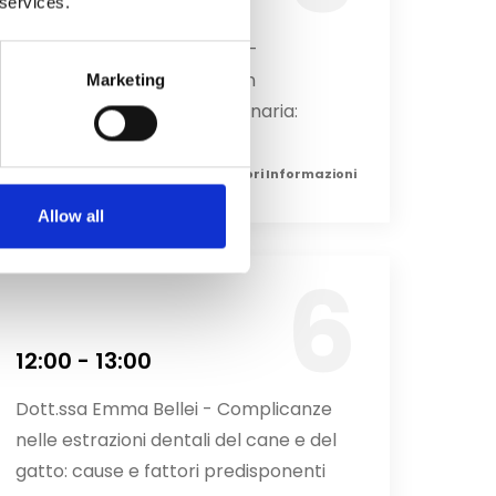
9:30 - 10:30
 services.
Dott. Allessandro De Simoi -
Diagnostica per immagini in
Marketing
odontostomatologia veterinaria:
quando, come e perchè.
Maggiori Informazioni
Allow all
12:00 - 13:00
Dott.ssa Emma Bellei - Complicanze
nelle estrazioni dentali del cane e del
gatto: cause e fattori predisponenti