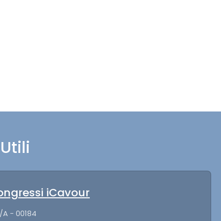
Utili
ongressi iCavour
/A - 00184