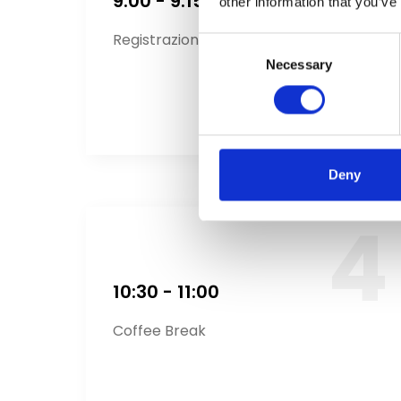
9:00 - 9:15
other information that you’ve
Registrazione e accoglienza ospiti
Consent
Necessary
Selection
Deny
10:30 - 11:00
Coffee Break